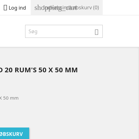
shopping_cart

Indkøbsindkøbskurv
(0)
Log ind

20 RUM'S 50 X 50 MM
 X 50 mm
)
KØBSKURV