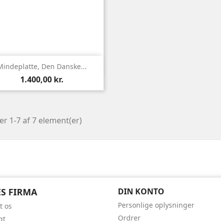

Vis her
Mindeplatte, Den Danske...
Pris
1.400,00 kr.
er 1-7 af 7 element(er)
S FIRMA
DIN KONTO
Personlige oplysninger
t os
Ordrer
gt