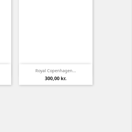

Vis her
Royal Copenhagen...
Pris
300,00 kr.