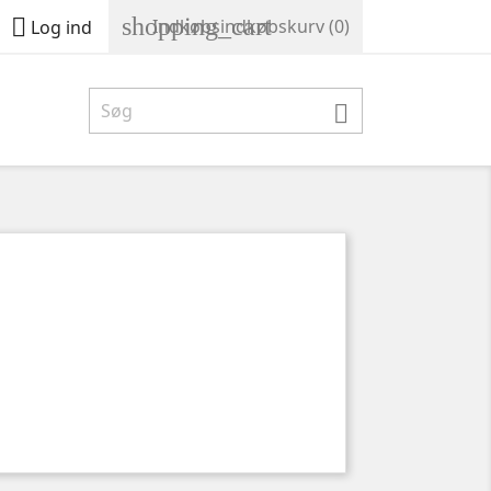
shopping_cart

Indkøbsindkøbskurv
(0)
Log ind
