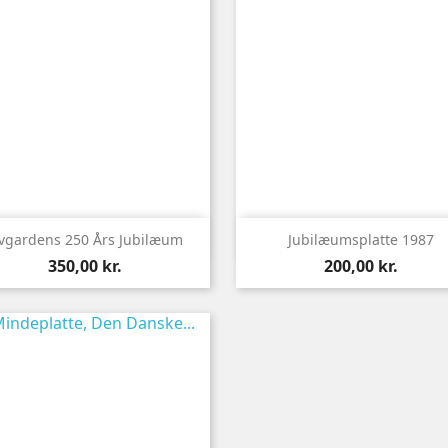


Vis her
Vis her
ivgardens 250 Års Jubilæum
Jubilæumsplatte 1987
Pris
Pris
350,00 kr.
200,00 kr.