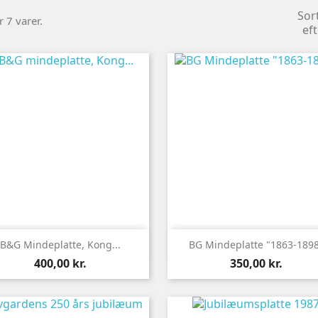
Sor
r 7 varer.
eft


Vis her
Vis her
B&G Mindeplatte, Kong...
BG Mindeplatte "1863-189
Pris
Pris
400,00 kr.
350,00 kr.