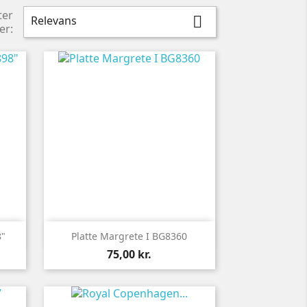
ter
Relevans

er:

Vis her
8"
Platte Margrete I BG8360
Pris
75,00 kr.