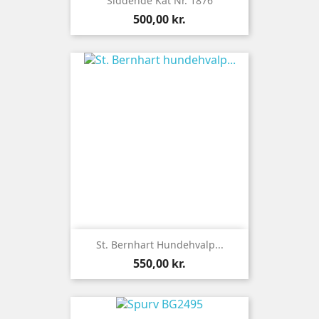
Siddende Kat Nr. 1876
Pris
500,00 kr.
St. Bernhart Hundehvalp...
Pris
550,00 kr.