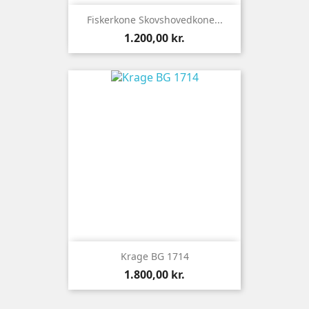
Fiskerkone Skovshovedkone...
Pris
1.200,00 kr.
Krage BG 1714
Pris
1.800,00 kr.