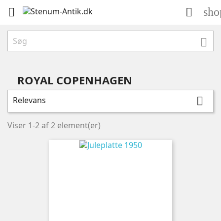
sho



ROYAL COPENHAGEN
Relevans

Viser 1-2 af 2 element(er)