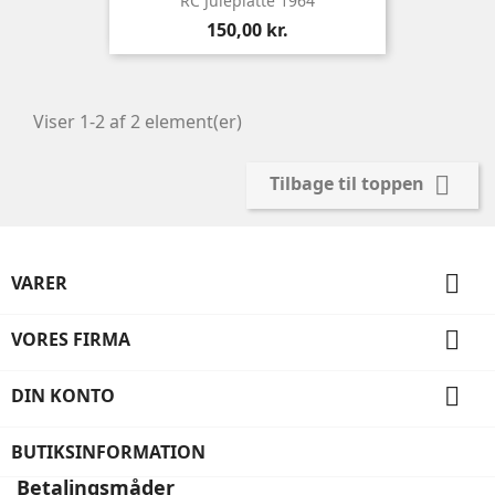
RC Juleplatte 1964
Pris
150,00 kr.
Viser 1-2 af 2 element(er)

Tilbage til toppen

VARER

VORES FIRMA

DIN KONTO
BUTIKSINFORMATION
Betalingsmåder