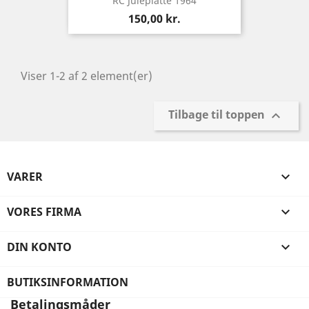
RC Juleplatte 1964
Pris
150,00 kr.
Viser 1-2 af 2 element(er)
Tilbage til toppen

VARER

VORES FIRMA

DIN KONTO

BUTIKSINFORMATION
Betalingsmåder