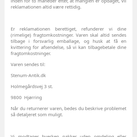
inden for to måneder efter, at manglen er opdaget, vil
reklamationen altid være rettidig.
Er reklamationen berettiget, refunderer vi dine
(rimelige) fragtomkostninger. Varen skal altid sendes
tilbage i forsvarlig emballage, og husk at få en
kvittering for afsendelse, så vi kan tilbagebetale dine
fragtomkostninger.
Varen sendes til:
Stenum-Antik.dk
Holmegårdsvej 3 st.
9800 Hjørring
Når du returnerer varen, bedes du beskrive problemet
så detaljeret som muligt.
Vi modtager hverken pakker uden omdeling eller