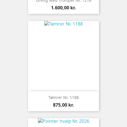
Dreng Med Trompet Nr. 1218
Pris
1.600,00 kr.
Tømrer Nr. 1188
Pris
875,00 kr.