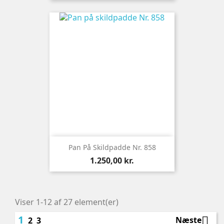
Pan På Skildpadde Nr. 858
Pris
1.250,00 kr.
Viser 1-12 af 27 element(er)
1

Næste
2
3