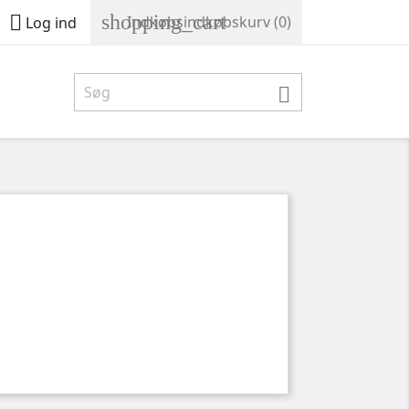
shopping_cart

Indkøbsindkøbskurv
(0)
Log ind
