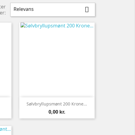
ter
Relevans

er:

Vis her
Sølvbryllupsmønt 200 Krone...
Pris
0,00 kr.