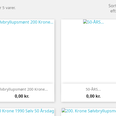
Sor
r 5 varer.
eft


Vis her
Vis her
lvbryllupsmønt 200 Krone...
50-ÅRS...
Pris
Pris
0,00 kr.
0,00 kr.