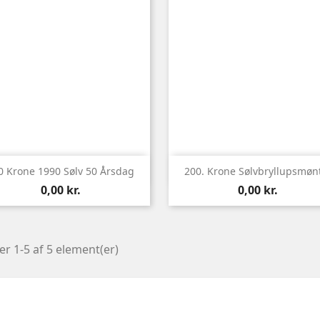


Vis her
Vis her
0 Krone 1990 Sølv 50 Årsdag
200. Krone Sølvbryllupsmønt
Pris
Pris
0,00 kr.
0,00 kr.
er 1-5 af 5 element(er)