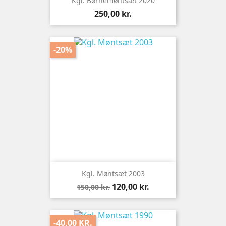
Kgl. Børnemøntsæt 2020
Pris
250,00 kr.
-20%
Kgl. Møntsæt 2003
Normalpris
Pris
120,00 kr.
150,00 kr.
-40,00 KR.