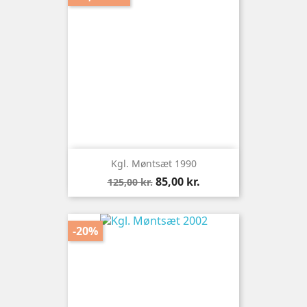
Kgl. Møntsæt 1990
Normalpris
Pris
85,00 kr.
125,00 kr.
-20%