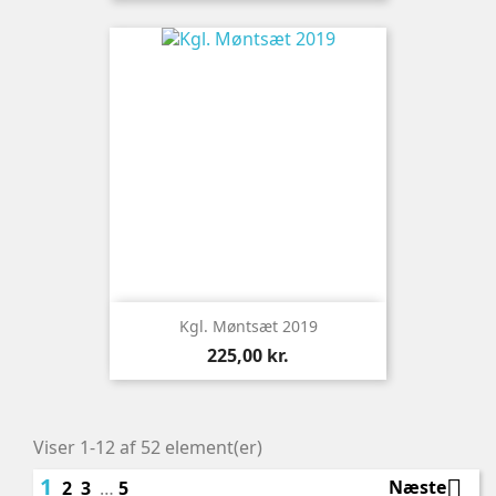
Kgl. Møntsæt 2019
Pris
225,00 kr.
Viser 1-12 af 52 element(er)
1

Næste
2
3
…
5