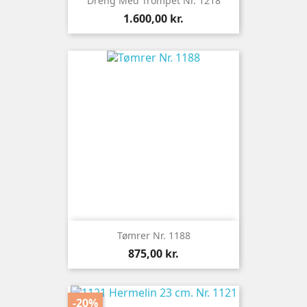
Dreng Med Trompet Nr. 1218
Pris
1.600,00 kr.
Tømrer Nr. 1188
Pris
875,00 kr.
-20%