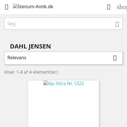
sho



DAHL JENSEN
Relevans

Viser 1-4 af 4 element(er)