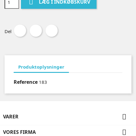

LÆG I INDKØBSKURV
Del
Produktoplysninger
Reference
183

VARER

VORES FIRMA