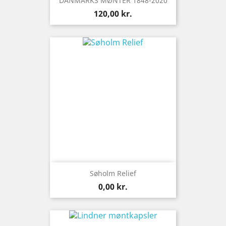
DANMARKS MØNTER 1848-2020
Pris
120,00 kr.
Søholm Relief
Pris
0,00 kr.