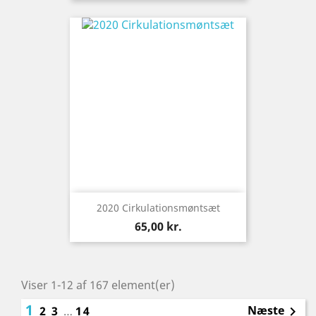
2020 Cirkulationsmøntsæt
Pris
65,00 kr.
Viser 1-12 af 167 element(er)
1
Næste
2
3
…
14
